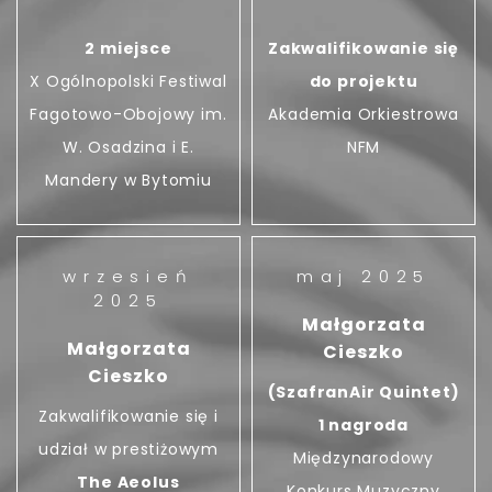
2 miejsce
Zakwalifikowanie się
X Ogólnopolski Festiwal
do projektu
Fagotowo-Obojowy im.
Akademia Orkiestrowa
W. Osadzina i E.
NFM
Mandery w Bytomiu
wrzesień
maj 2025
2025
Małgorzata
Małgorzata
Cieszko
Cieszko
(SzafranAir Quintet)
Zakwalifikowanie się i
1 nagroda
udział w prestiżowym
Międzynarodowy
The Aeolus
Konkurs Muzyczny