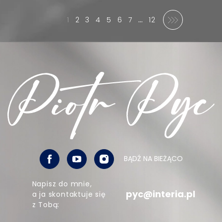
…
1
2
3
4
5
6
7
12
Następny
(Obecna)
Ostatni
BĄDŹ NA BIEŻĄCO
Napisz do mnie,
pyc@interia.pl
a ja skontaktuje się
z Tobą: