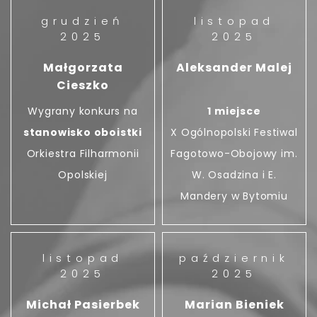
grudzień
listopad
2025
2025
Małgorzata
Aleksander Malej
Cieszko
Wygrany konkurs na
1 miejsce
stanowisko oboistki
X Ogólnopolski Festiwal
Orkiestra Filharmonii
Fagotowo-Obojowy im.
Opolskiej
W. Osadzina i E.
Mandery w Bytomiu
listopad
październik
2025
2025
Michał Pasierbek
Marian Bieniek