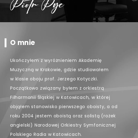
informacje na temat ostatnich, najważniejszych
dla mnie wydarzeń oraz projektów nad któymi
właśnie pracuję. Zachęcam również do śledzenia
mojego profilu na facebooku.
O mnie
Ukończyłem z wyróżnieniem Akademię
Muzyczną w Krakowie, gdzie studiowałem
w klasie oboju prof. Jerzego Kotyczki.
Początkowo związany byłem z orkiestrą
Filharmonii Śląskiej w Katowicach, w której
objąłem stanowisko pierwszego oboisty, a od
roku 2004 jestem oboistą oraz solistą (rożek
angielski) Narodowej Orkiestry Symfonicznej
Polskiego Radia w Katowicach.