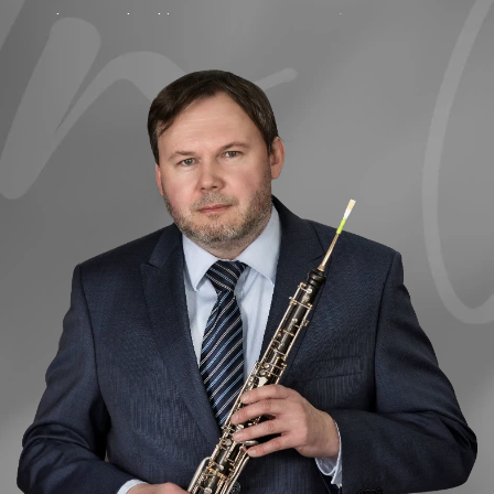
Jako muzyk orkiestrowy występowałem
z czołowymi zespołami orkiestrowymi jak
m.in.: Filharmonia Narodowa w Warszawie,
Filharmonia Krakowska, Polska Filharmonia
Kameralna, Sinfonietta Cracovia, AUKSO, pod
batutą takich mistrzów jak: Marin Alsop,
Lawrence Foster, Esa-Pekka Salonen, Charles
Dutoit, Simone Young, Gabriel Chmura,
Christian Eschenbach, Lorin Maazel, Jerzy
Semkow, Krzysztof Penderecki.
Prowadzę bogatą działalność zarówno
solową jak i kameralną. Można mnie usłyszeć
w bardzo różnorodnych formacjach
zespołowych, prezentujących szeroki
wachlarz repertuarowy (między innymi