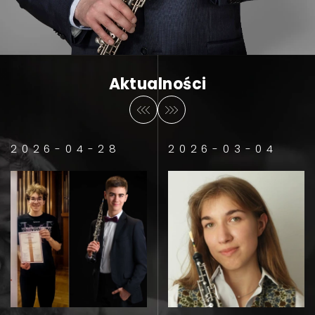
w ramach cyklu NOSPR kameralnie). Jako
solista dokonałem nagrania koncertu
Stanisława Skrowaczewskiego dla Medici.tv
oraz brałem udział w festiwalach
Aktualności
muzycznych takich jak: Warszawska Jesień,
Nordsee, Schwetzinger Festspiele.
Dokonałem także wielu archiwalnych nagrań
2026-04-28
2026-03-04
płytowych, radiowych i telewizyjnych.
Jestem równolegle związany z Akademią
Muzyczną w Katowicach, gdzie pracuję na
stanowisku profesora prowadząc klasę oboju.
Moi studenci oraz uczniowie zdobywają laury
na konkursach ogólnopolskich
i międzynarodowych. Jestem wykładowcą
kursów mistrzowskich, a także zasiadam