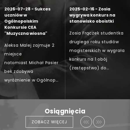
w jury wielu konkursów dedykowanych
2026-07-28 - Sukces
2025-02-16 - Zosia
instrumentom dętym. Od roku 2021 jestem
uczniów w
wygrywa konkurs na
Ogólnopolskim
stanowisko oboistki
konsultantem Centrum Edukacji Artystycznej
Konkursie CEA
oraz ekspertem MEiN. W roku 2023
Zosia Frączek studentka
"Muzyczna wiosna"
otrzymałem tytuł profesora w dyscyplinie
drugiego roku studiów
Aleksa Malej zajmuje 2
sztuki muzyczne. Zostałem odznaczony
magisterskich w wygrała
miejsce
Srebrnym Krzyżem Zasługi.
konkurs na 1 obój
natomiast Michał Pasier
(zastępstwo) do
bek zdobywa
Filharmonii
wyróżnienie w Ogólnopol
Południowoczeskiej
skim Konkursie
w Czeskich
"Muzyczna Wiosna 2026"
Budejovicach.
który odbył się w ZSM
Osiągnięcia
w Częstochowie.
ZOBACZ WIĘCEJ